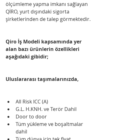
ölçümleme yapma imkanı sağlayan 
QİRO, yurt dışındaki sigorta 
şirketlerinden de talep görmektedir.
Qiro İş Modeli kapsamında yer 
alan bazı ürünlerin özellikleri 
aşağıdaki gibidir;
Uluslararası taşımalarınızda,
All Risk ICC (A)
G.L. H.KNH. ve Terör Dahil
Door to door
Tüm yükleme ve boşaltmalar 
dahil
Tüm dünya için tek fiyat