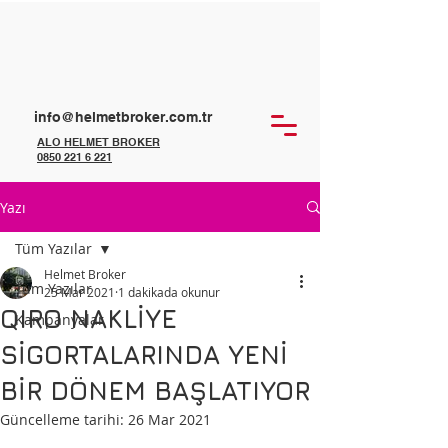
info@helmetbroker.com.tr
ALO HELMET BROKER
0850 221 6 221
Yazı
Tüm Yazılar
Helmet Broker
Tüm Yazılar
25 Mar 2021
1 dakikada okunur
QIRO NAKLİYE
Kampanyalar
SİGORTALARINDA YENİ
BİR DÖNEM BAŞLATIYOR
Güncelleme tarihi:
26 Mar 2021