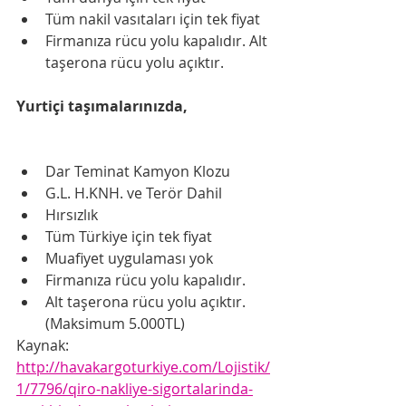
Tüm nakil vasıtaları için tek fiyat
Firmanıza rücu yolu kapalıdır. Alt 
taşerona rücu yolu açıktır.
Yurtiçi taşımalarınızda,
Dar Teminat Kamyon Klozu
G.L. H.KNH. ve Terör Dahil
Hırsızlık
Tüm Türkiye için tek fiyat
Muafiyet uygulaması yok
Firmanıza rücu yolu kapalıdır.
Alt taşerona rücu yolu açıktır. 
(Maksimum 5.000TL)
Kaynak: 
http://havakargoturkiye.com/Lojistik/
1/7796/qiro-nakliye-sigortalarinda-