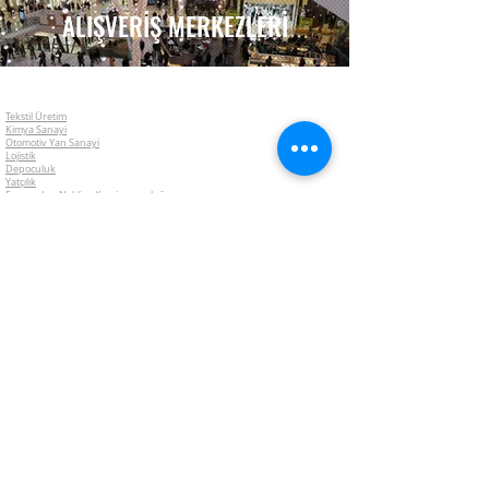
ALIŞVERİŞ MERKEZLERİ
Tekstil Üretim
Kimya Sanayi
Otomotiv Yan Sanayi
Lojistik
Depoculuk
Yatçılık
Forwarder, Nakliye Komisyonculuğu
Plastik Sanayi
Mobilya Sektörü
Otelcilik & Tatil Köyü & Turizm
Alışveriş Merkezleri
Siteler & Büyük Konut Alanları
Okullar & Eğitim Kurumları
Çimento Fabrikaları
Havacılık
Restaurantlar
Gıda Sektörü
Risk Yönetim Danışmanlığı Nedir?
Risk Analiz Raporları
Mühendislik Faaliyetleri
Çalışan Yan Hakları
Katastrofik Durum Analizleri
Yeni Yatırım Danışmanlığı
Satın Almalar - Birleşmeler
Hasar Senaryoları