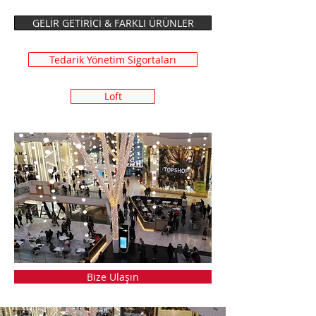
GELİR GETİRİCİ & FARKLI ÜRÜNLER
Tedarik Yönetim Sigortaları
Loft
Bize Ulaşın