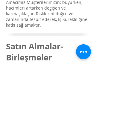
Amacımız Müşterilerimizin; büyürken,
hacimleri artarken değişen ve
karmaşıklaşan Risklerini doğru ve
zamanında tespit ederek, İş Sürekliliğine
katkı sağlamaktır.
Satın Almalar-
Birleşmeler
Şirket satın almaları ve/veya şirket
evlilikleri riskleri ve risk – sigorta
maliyetlerini doğrudan etkilemektedir.
Müşterilerimizin, satın alma – birleşme
süreçlerinde yanında olarak, değişen risk
olgularını ve maliyetlerini tam ve eksiksiz
olarak belirlemek, müşterilerimizin
değişen Risk İştahlarını doğru
raporlamaktır.
Hasar Senaryoları