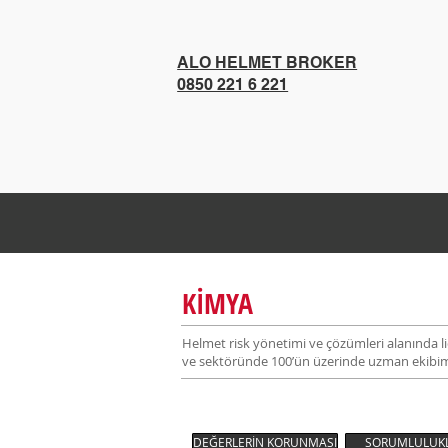
ALO HELMET BROKER
0850 221 6 221
KİMYA
Helmet risk yönetimi ve çözümleri alanında lid
ve sektöründe 100’ün üzerinde uzman ekibimiz
DEĞERLERİN KORUNMASI
SORUMLULUKL