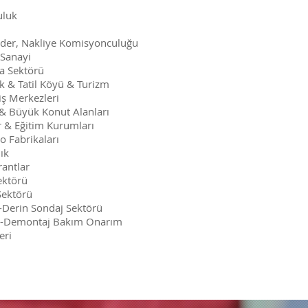
uluk
der, Nakliye Komisyonculuğu
 Sanayi
a Sektörü
ik & Tatil Köyü & Turizm
iş Merkezleri
 & Büyük Konut Alanları
r & Eğitim Kurumları
o Fabrikaları
ık
rantlar
ektörü
Sektörü
-Derin Sondaj Sektörü
-Demontaj Bakım Onarım
eri