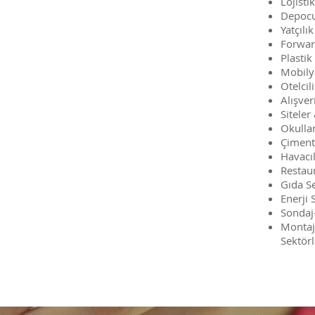
Lojistik
Depoc
Yatçılık
Forwar
Plastik
Mobily
Otelcil
Alışver
Siteler
Okulla
Çiment
Havacıl
Restau
Gıda S
Enerji 
Sondaj
Montaj
Sektörl