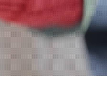
ÇALIŞMA SAATLERİ
Hafta içi :
08:40 – 18:40
Cumartesi :
Kapalı
Pazar :
Kapalı