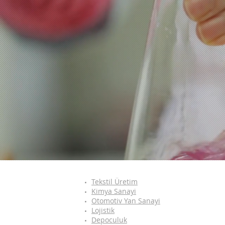
Tekstil Üretim
Kimya Sanayi
Otomotiv Yan Sanayi
Lojistik
Depoculuk