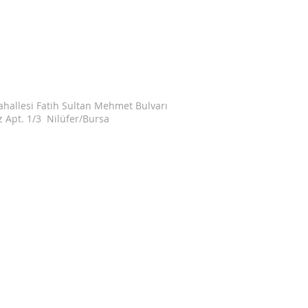
ahallesi Fatih Sultan Mehmet Bulvarı
z Apt. 1/3 Nilüfer/Bursa
info@helmetbroker.com.tr
50 221 6 221