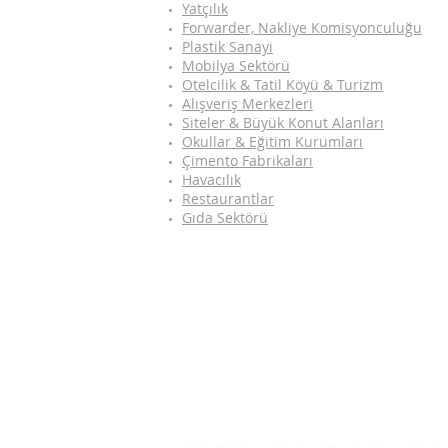
Yatçılık
Forwarder, Nakliye Komisyonculuğu
Plastik Sanayi
Mobilya Sektörü
Otelcilik & Tatil Köyü & Turizm
Alışveriş Merkezleri
Siteler & Büyük Konut Alanları
Okullar & Eğitim Kurumları
Çimento Fabrikaları
Havacılık
Restaurantlar
Gıda Sektörü