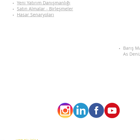
Yeni Yatırım Danışmanlığı
Satın Almalar - Birleşmeler
Hasar Senaryoları
Barış M
As Deni
08