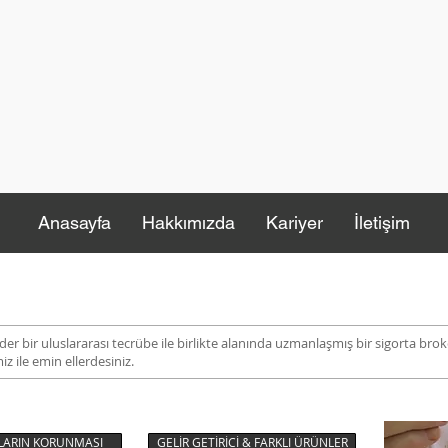
Anasayfa
Hakkımızda
Kariyer
İletişim
er bir uluslararası tecrübe ile birlikte alanında uzmanlaşmış bir sigorta brok
 ile emin ellerdesiniz.
ARIN KORUNMASI
GELİR GETİRİCİ & FARKLI ÜRÜNLER