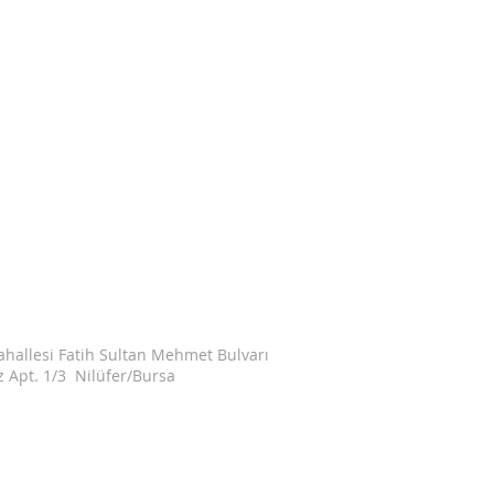
ÇALIŞMA SAATLERİ
Hafta içi :
08:40 – 18:40
Cumartesi :
Kapalı
Pazar :
Kapalı
ahallesi Fatih Sultan Mehmet Bulvarı
z Apt. 1/3 Nilüfer/Bursa