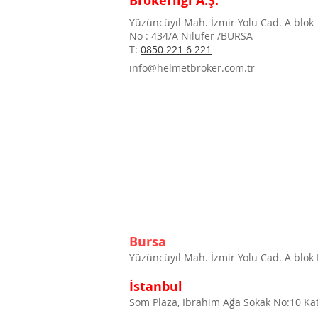
Brokerlığı A.Ş.
Yüzüncüyıl Mah. İzmir Yolu Cad. A blok
No : 434/A Nilüfer /BURSA
T:
0850 221 6 221
info@helmetbroker.com.tr
Bursa
Yüzüncüyıl Mah. İzmir Yolu Cad. A blok
İstanbul
Som Plaza, İbrahim Ağa Sokak No:10 Kat