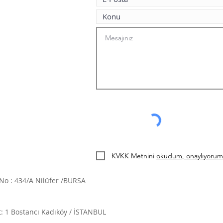
KVKK Metnini
okudum, onaylıyorum
 No : 434/A Nilüfer /BURSA
: 1 Bostancı Kadıköy / İSTANBUL