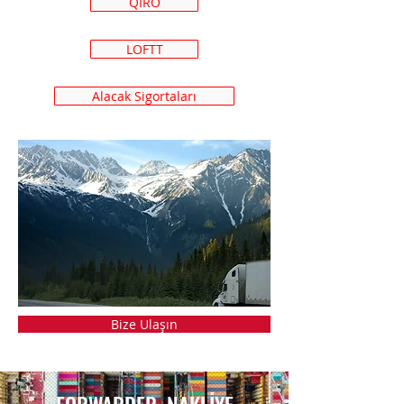
QIRO
LOFTT
Alacak Sigortaları
Bize Ulaşın