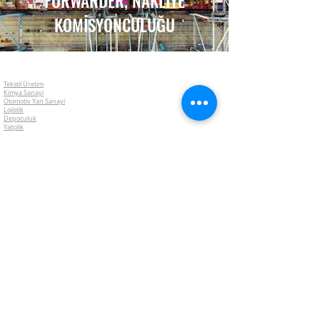
FORWARDER, NAKLİYE
KOMİSYONCULUĞU
Tekstil Üretim
Kimya Sanayi
Otomotiv Yan Sanayi
Lojistik
Depoculuk
Yatçılık
Forwarder, Nakliye Komisyonculuğu
Plastik Sanayi
Mobilya Sektörü
Otelcilik & Tatil Köyü & Turizm
Alışveriş Merkezleri
Siteler & Büyük Konut Alanları
Okullar & Eğitim Kurumları
Çimento Fabrikaları
Havacılık
Restaurantlar
Gıda Sektörü
Risk Yönetim Danışmanlığı Nedir?
Risk Analiz Raporları
Mühendislik Faaliyetleri
Çalışan Yan Hakları
Katastrofik Durum Analizleri
Yeni Yatırım Danışmanlığı
Satın Almalar - Birleşmeler
Hasar Senaryoları