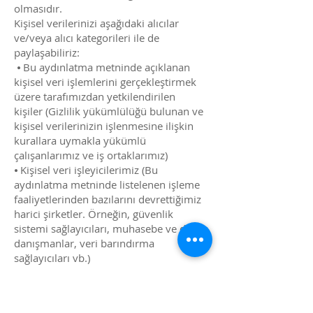
olmasıdır.
Kişisel verilerinizi aşağıdaki alıcılar
ve/veya alıcı kategorileri ile de
paylaşabiliriz:
⦁ Bu aydınlatma metninde açıklanan
kişisel veri işlemlerini gerçekleştirmek
üzere tarafımızdan yetkilendirilen
kişiler (Gizlilik yükümlülüğü bulunan ve
kişisel verilerinizin işlenmesine ilişkin
kurallara uymakla yükümlü
çalışanlarımız ve iş ortaklarımız)
⦁ Kişisel veri işleyicilerimiz (Bu
aydınlatma metninde listelenen işleme
faaliyetlerinden bazılarını devrettiğimiz
harici şirketler. Örneğin, güvenlik
sistemi sağlayıcıları, muhasebe ve diğer
danışmanlar, veri barındırma
sağlayıcıları vb.)
⦁ Kolluk kuvvetleri veya kararları bizim
için bağlayıcı olan başka herhangi bir
makam (Bu durum, bir yargı kararına