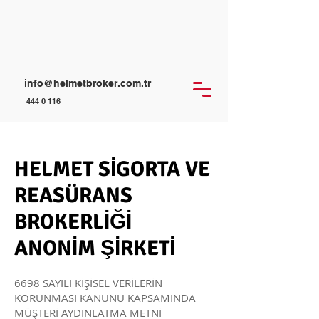
info@helmetbroker.com.tr
444 0 116
HELMET SİGORTA VE
REASÜRANS
BROKERLİĞİ
ANONİM ŞİRKETİ
6698 SAYILI KİŞİSEL VERİLERİN
KORUNMASI KANUNU KAPSAMINDA
MÜŞTERİ AYDINLATMA METNİ