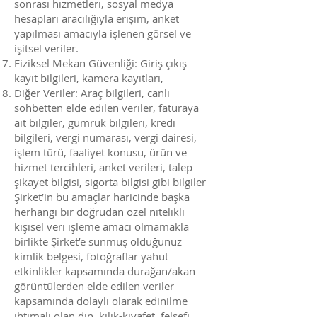
sonrası hizmetleri, sosyal medya
hesapları aracılığıyla erişim, anket
yapılması amacıyla işlenen görsel ve
işitsel veriler.
Fiziksel Mekan Güvenliği: Giriş çıkış
kayıt bilgileri, kamera kayıtları,
Diğer Veriler: Araç bilgileri, canlı
sohbetten elde edilen veriler, faturaya
ait bilgiler, gümrük bilgileri, kredi
bilgileri, vergi numarası, vergi dairesi,
işlem türü, faaliyet konusu, ürün ve
hizmet tercihleri, anket verileri, talep
şikayet bilgisi, sigorta bilgisi gibi bilgiler
Şirket’in bu amaçlar haricinde başka
herhangi bir doğrudan özel nitelikli
kişisel veri işleme amacı olmamakla
birlikte Şirket’e sunmuş olduğunuz
kimlik belgesi, fotoğraflar yahut
etkinlikler kapsamında durağan/akan
görüntülerden elde edilen veriler
kapsamında dolaylı olarak edinilme
ihtimali olan din, kılık-kıyafet, felsefi