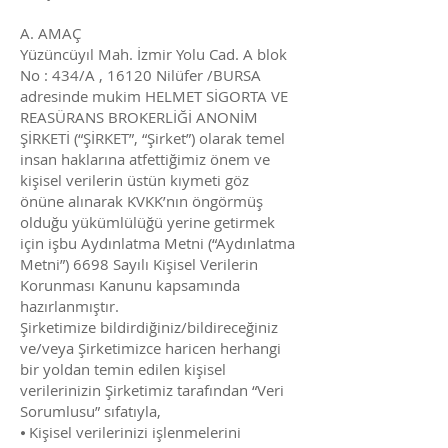
A. AMAÇ
Yüzüncüyıl Mah. İzmir Yolu Cad. A blok
No : 434/A , 16120 Nilüfer /BURSA
adresinde mukim HELMET SİGORTA VE
REASÜRANS BROKERLİĞİ ANONİM
ŞİRKETİ (“ŞİRKET”, “Şirket”) olarak temel
insan haklarına atfettiğimiz önem ve
kişisel verilerin üstün kıymeti göz
önüne alınarak KVKK’nın öngörmüş
olduğu yükümlülüğü yerine getirmek
için işbu Aydınlatma Metni (“Aydınlatma
Metni”) 6698 Sayılı Kişisel Verilerin
Korunması Kanunu kapsamında
hazırlanmıştır.
Şirketimize bildirdiğiniz/bildireceğiniz
ve/veya Şirketimizce haricen herhangi
bir yoldan temin edilen kişisel
verilerinizin Şirketimiz tarafından “Veri
Sorumlusu” sıfatıyla,
⦁ Kişisel verilerinizi işlenmelerini